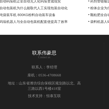
自动码垛机让全自动无人化码垛变成现实
药剂管链输
自动包装机为什么能取代人工实现包装自动化
粉体企业为
吨袋装车机 800KG粉料自动装车设备
颗粒肥全自
码垛机器人与全自动包装机配套使提高了效率
袋料机器人
联系伟豪思
Contact us
联系人：李经理
座机：0536-4708668
地址：山东省潍坊综合保税区规划路以北、高
三路以西1号楼418室
技术支持：恒泰互联