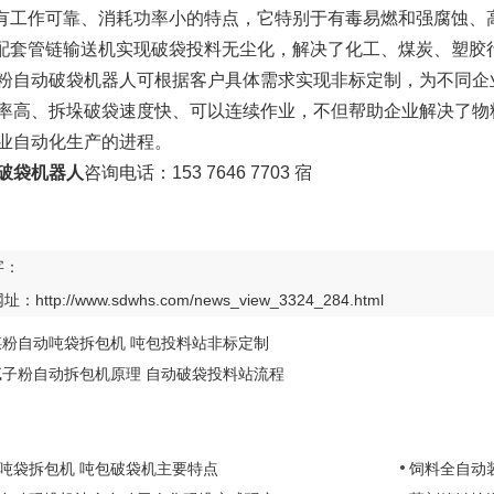
具有工作可靠、消耗功率小的特点，它特别于有毒易燃和强腐蚀、
可配套管链输送机实现破袋投料无尘化，解决了化工、煤炭、塑胶
粉自动破袋机器人可根据客户具体需求实现非标定制，为不同企
率高、拆垛破袋速度快、可以连续作业，不但帮助企业解决了物
业自动化生产的进程。
破袋机器人
咨询电话：
153 7646 7703 宿
字：
网址：
http://www.sdwhs.com/news_view_3324_284.html
煤粉自动吨袋拆包机 吨包投料站非标定制
腻子粉自动拆包机原理 自动破袋投料站流程
吨袋拆包机 吨包破袋机主要特点
饲料全自动