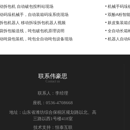
动拆包机 自动破包投料站现场
机械手码垛机
动码垛机械手，自动装箱码垛系统现场
双酚A粉智
拆包机器人 移动拆垛拆包机器人视频
麸皮集装箱
袋拆包输送线，吨包破包机原理说明
全自动长箱
动吨袋包装机，吨包全自动吨包设备现场
机器人自动
联系伟豪思
Contact us
联系人：李经理
座机：0536-4708668
地址：山东省潍坊综合保税区规划路以北、高
三路以西1号楼418室
技术支持：恒泰互联