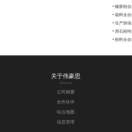
橡胶粉自
箱料全自
生产拆垛
滑石粉吨
粉料全自
关于伟豪思
About us
公司相册
合作伙伴
站点地图
信息管理