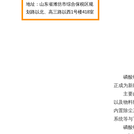
地址：山东省潍坊市综合保税区规
划路以北、高三路以西1号楼418室
磷酸
正成为新
主要
以及物料
内置除尘
系统等与
磷酸