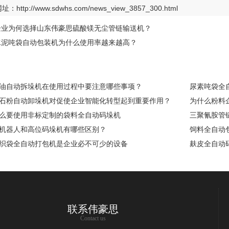
网址：
http://www.sdwhs.com/news_view_3857_300.html
企业为何选择山东伟豪思硫酸镁无尘管链输送机？
水泥吨袋自动包装机为什么使用率越来越高？
油自动拆垛机在使用过程中要注意哪些事项？
尿素吨袋全
石粉自动卸垛机对促使企业智能化转型起到重要作用？
为什么粉料
么要使用非标定制的袋料全自动码垛机
三聚氰胺管
机器人和高位码垛机有哪些区别？
饲料全自动
织袋全自动打包机是企业必不可少的设备
麸皮全自动
联系伟豪思
Contact us