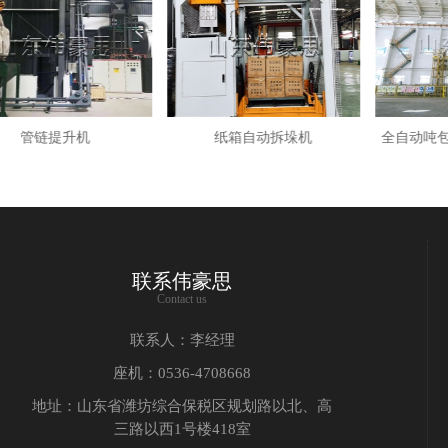
纸箱自动拆垛机
全自动吨包破包机（侧切式）
机器
联系伟豪思
Contact us
联系人：李经理
座机：0536-4708668
地址：山东省潍坊综合保税区规划路以北、高
三路以西1号楼418室