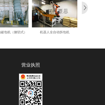
人全自动拆包机
废袋全自动打包机
自动开箱、装
生
营业执照