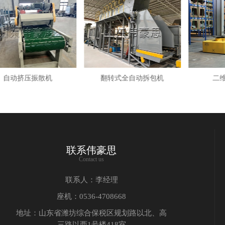
翻转式全自动拆包机
二维码导航AGV
自动码垛
联系伟豪思
Contact us
联系人：李经理
座机：0536-4708668
地址：山东省潍坊综合保税区规划路以北、高
三路以西1号楼418室