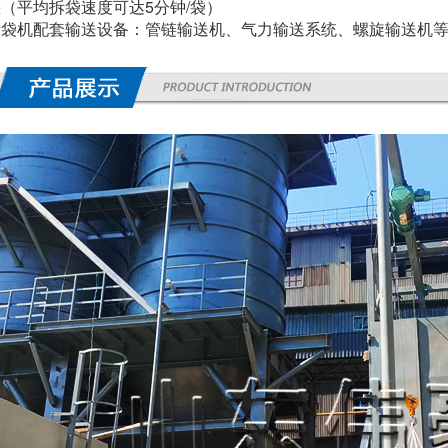
快（平均
拆袋
速度可达
5
分钟
/
袋）
拆袋
机配套输送设备：管链输送机、气力输送系统、螺旋输送机