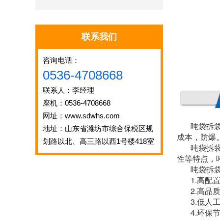
联系我们
咨询电话：
0536-4708668
联系人：李经理
座机：0536-4708668
网址：www.sdwhs.com
吨袋拆
地址：山东省潍坊市综合保税区规
成本，防爆
划路以北、高三路以西1号楼418室
吨
袋拆
性等特点，
吨袋拆
1.
高配
2.
高品
3.
低人
4.
环保