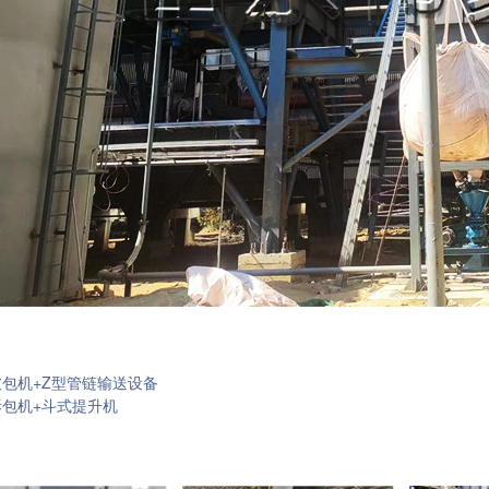
包机+Z型管链输送设备
拆包机+斗式提升机