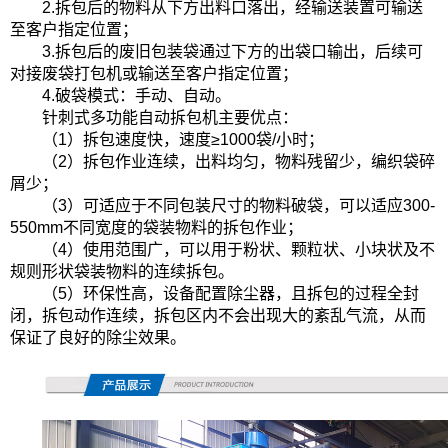
2.拆包后的物料从下方出料口落出，经输送装置可输送
至客户指定位置；
3.拆包后的废旧包装袋通过下方的出袋口输出，后续可
对接废袋打包机或输送至客户指定位置；
4.破袋模式：手动、自动。
针刺式多功能自动拆包机主要优点：
（
1）拆包
速度快，速度
≥1000袋/小时；
（
2）拆包作业连续，出料均匀，物料残留少，编织袋碎
屑少；
（
3）可适应于不同包装尺寸的物料破袋
，可以适应
300-
550mm不同宽度的袋装物料的拆包作业；
（
4）使用范围广，可以用于粉状、颗粒状、小块状及不
规则形状袋装物料的连续拆包。
（
5）环保性高，设备配置除尘器，且拆包的过程全封
闭，拆包动作连续，拆包区内不会出现大的紊乱气流，从而
保证了良好的除尘效果。