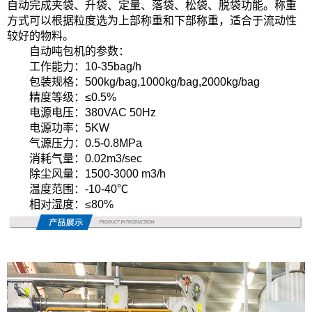
自动完成夹袋、升袋、定量、落袋、松袋、脱袋功能。称重
方式可以根据粒度选为上部称重和下部称重，适合于流动性
较好的物料。
自动吨包机的参数：
工作能力：
10-35bag/h
包装规格：
500kg/bag,1000kg/bag,2000kg/bag
精度等级：
≤0.5%
电源电压：
380VAC 50Hz
电源功率：
5KW
气源压力：
0.5-0.8MPa
消耗气量：
0.02m3/sec
除尘风量：
1500-3000 m3/h
温度范围：
-10-40℃
相对湿度：
≤80%